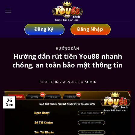
Skip
to
content
Đăng Ký
Đăng Nhập
HƯỚNG DẪN
Hướng dẫn rút tiền You88 nhanh
chóng, an toàn bảo mật thông tin
POSTED ON
26/12/2025
BY
ADMIN
26
Dec