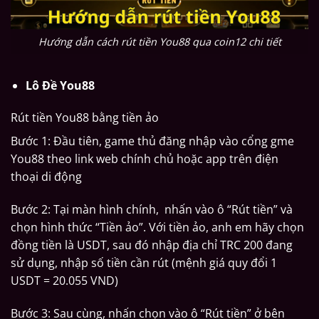
Hướng dẫn cách rút tiền You88 qua coin12 chi tiết
Lô Đề You88
Rút tiền You88 bằng tiền ảo
Bước 1: Đầu tiên, game thủ đăng nhập vào cổng gme
You88 theo link web chính chủ hoặc app trên điện
thoại di động
Bước 2: Tại màn hình chính, nhấn vào ô “Rút tiền” và
chọn hình thức “Tiền ảo”. Với tiền ảo, anh em hãy chọn
đồng tiền là USDT, sau đó nhập địa chỉ TRC 200 đang
sử dụng, nhập số tiền cần rút (mệnh giá quy đổi 1
USDT = 20.055 VND)
Bước 3: Sau cùng, nhấn chọn vào ô “Rút tiền” ở bên