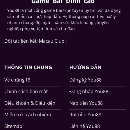
You88 là một cổng game bài trực tuyến uy tín, với đa dạng
sản phẩm cá cược hấp dẫn. Hệ thống nạp rút tiền, xử lý
nhanh chóng, đội ngũ chăm sóc khách hàng chuyên
nghiệp phụ vụ tận tình và chu đáo
Đối tác liên kết:
Macau Club
|
THÔNG TIN CHUNG
HƯỚNG DẪN
Về chúng tôi
Đăng ký You88
Chính sách bảo mật
Đăng nhập You88
Điều khoản & Điều kiện
Nạp tiền You88
Miễn trừ trách nhiệm
Rút tiền You88
Sitemap
Liên hệ You88