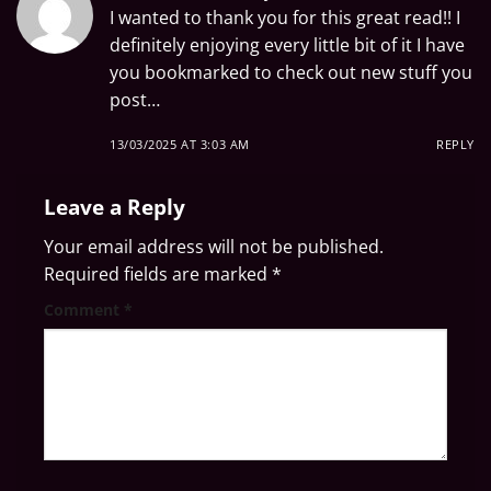
I wanted to thank you for this great read!! I
definitely enjoying every little bit of it I have
you bookmarked to check out new stuff you
post…
13/03/2025 AT 3:03 AM
REPLY
Leave a Reply
Your email address will not be published.
Required fields are marked
*
Comment
*