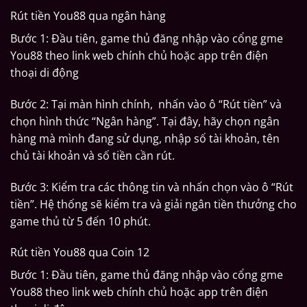
Rút tiền You88 qua ngân hàng
Bước 1: Đầu tiên, game thủ đăng nhập vào cổng gme
You88 theo link web chính chủ hoặc app trên điện
thoại di động
Bước 2: Tại màn hình chính, nhấn vào ô “Rút tiền” và
chọn hình thức “Ngân hàng”. Tại đây, hãy chọn ngân
hàng mà mình đang sử dụng, nhập số tài khoản, tên
chủ tài khoản và số tiền cần rút.
Bước 3: Kiểm tra các thông tin và nhấn chọn vào ô “Rút
tiền”. Hệ thống sẽ kiểm tra và giải ngân tiền thưởng cho
game thủ từ 5 đến 10 phút.
Rút tiền You88 qua Coin 12
Bước 1: Đầu tiên, game thủ đăng nhập vào cổng gme
You88 theo link web chính chủ hoặc app trên điện