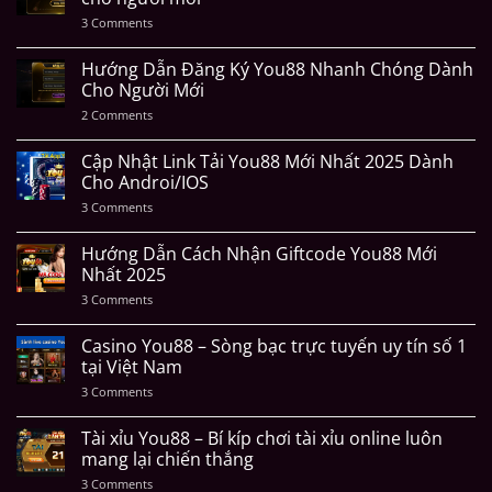
You88
thông
chi
3 Comments
on
tin
tiết
Hướng
cho
dẫn
người
Hướng Dẫn Đăng Ký You88 Nhanh Chóng Dành
đăng
chơi
nhập
Cho Người Mới
mới
You88
an
2 Comments
on
toàn
Hướng
chi
Dẫn
tiết
Cập Nhật Link Tải You88 Mới Nhất 2025 Dành
Đăng
cho
Ký
Cho Androi/IOS
người
You88
mới
Nhanh
3 Comments
on
Chóng
Cập
Dành
Nhật
Cho
Hướng Dẫn Cách Nhận Giftcode You88 Mới
Link
Người
Tải
Nhất 2025
Mới
You88
Mới
3 Comments
on
Nhất
Hướng
2025
Dẫn
Dành
Casino You88 – Sòng bạc trực tuyến uy tín số 1
Cách
Cho
Nhận
tại Việt Nam
Androi/IOS
Giftcode
You88
3 Comments
on
Mới
Casino
Nhất
You88
2025
Tài xỉu You88 – Bí kíp chơi tài xỉu online luôn
–
Sòng
mang lại chiến thắng
bạc
trực
3 Comments
on
tuyến