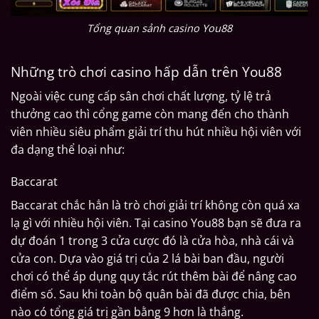
Tổng quan sảnh casino You88
Những trò chơi casino hấp dẫn trên You88
Ngoài việc cung cấp sân chơi chất lượng, tỷ lệ trả
thưởng cao thì cổng game còn mang đến cho thành
viên nhiều siêu phẩm giải trí thu hút nhiều hội viên với
đa dạng thể loại như:
Baccarat
Baccarat chắc hẳn là trò chơi giải trí không còn quá xa
lạ gì với nhiều hội viên. Tại casino You88 bạn sẽ đưa ra
dự đoán 1 trong 3 cửa cược đó là cửa hòa, nhà cái và
cửa con. Dựa vào giá trị của 2 lá bài ban đầu, người
chơi có thể áp dụng quy tắc rút thêm bài để nâng cao
điểm số. Sau khi toàn bộ quân bài đã được chia, bên
nào có tổng giá trị gần bằng 9 hơn là thắng.