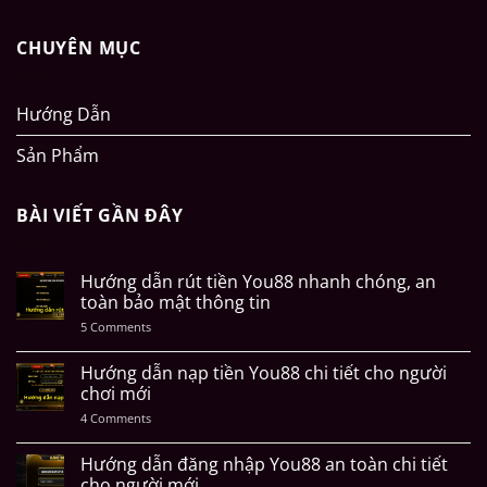
CHUYÊN MỤC
Hướng Dẫn
Sản Phẩm
BÀI VIẾT GẦN ĐÂY
Hướng dẫn rút tiền You88 nhanh chóng, an
toàn bảo mật thông tin
5 Comments
on
Hướng
dẫn
Hướng dẫn nạp tiền You88 chi tiết cho người
rút
tiền
chơi mới
You88
nhanh
4 Comments
on
chóng,
Hướng
an
dẫn
toàn
Hướng dẫn đăng nhập You88 an toàn chi tiết
nạp
bảo
tiền
cho người mới
mật