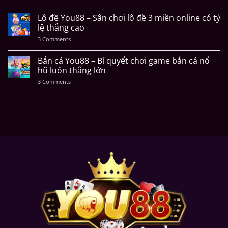
Tài
uy
xỉu
tín
Lô đề You88 – Sân chơi lô đề 3 miền online có tỷ
You88
số
–
lệ thắng cao
1
Bí
tại
kíp
3 Comments
on
Việt
chơi
Lô
Nam
tài
đề
xỉu
Bắn cá You88 – Bí quyết chơi game bắn cá nổ
You88
online
–
hũ luôn thắng lớn
luôn
Sân
mang
chơi
3 Comments
on
lại
lô
Bắn
chiến
đề
cá
thắng
3
You88
miền
–
online
Bí
có
quyết
tỷ
chơi
lệ
game
thắng
bắn
cao
cá
nổ
hũ
luôn
thắng
lớn