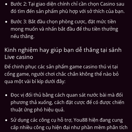
Bước 2: Tại giao diện chính chỉ cần chọn Casino sau
đó tìm đến sản phẩm phù hợp với sở thích của bạn.
Bước 3: Bắt đầu chọn phòng cược, đặt mức tiền
mong muốn và nhấn bắt đầu để thu tiền thưởng
nếu thắng.
Kinh nghiệm hay giúp bạn dễ thắng tại sảnh
Live casino
Để chinh phục các sản phẩm game casino thú vị tại
cổng game, người chơi chắc chắn không thể nào bỏ
qua một vài bí kíp dưới đây:
Đọc vị đối thủ bằng cách quan sát nước bài mà đối
phương thả xuống, cách đặt cược để có được chiến
thuật ứng phó hiệu quả.
Sử dụng các công cụ hỗ trợ, You88 hiện đang cung
cấp nhiều công cụ hiện đại như phần mềm phân tích