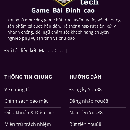
You88 là một cổng game bài trực tuyến uy tín, với đa dạng
sản phẩm cá cược hấp dẫn. Hệ thống nạp rút tiền, xử lý
nhanh chóng, đội ngũ chăm sóc khách hàng chuyên
nghiệp phụ vụ tận tình và chu đáo
Đối tác liên kết:
Macau Club
|
THÔNG TIN CHUNG
HƯỚNG DẪN
Về chúng tôi
Đăng ký You88
Chính sách bảo mật
Đăng nhập You88
Điều khoản & Điều kiện
Nạp tiền You88
Miễn trừ trách nhiệm
Rút tiền You88