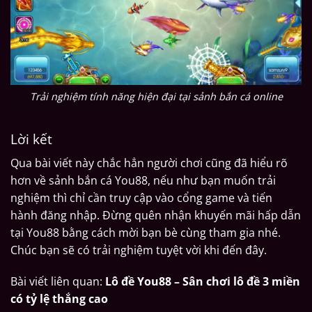
Trải nghiệm tính năng hiện đại tại sảnh bắn cá online
Lời kết
Qua bài viết này chắc hẳn người chơi cũng đã hiểu rõ
hơn về sảnh bắn cá You88, nếu như bạn muốn trải
nghiệm thì chỉ cần truy cập vào cổng game và tiến
hành đăng nhập. Đừng quên nhận khuyến mãi hấp dẫn
tại You88 bằng cách mời bạn bè cùng tham gia nhé.
Chúc bạn sẽ có trải nghiệm tuyệt vời khi đến đây.
Bài viết liên quan:
Lô đề You88 – Sân chơi lô đề 3 miền
có tỷ lệ thắng cao