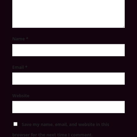
Name
*
Email
*
Website
Save my name, email, and website in this
browser for the next time I comment.