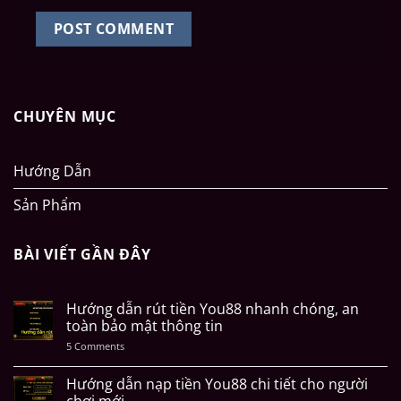
CHUYÊN MỤC
Hướng Dẫn
Sản Phẩm
BÀI VIẾT GẦN ĐÂY
Hướng dẫn rút tiền You88 nhanh chóng, an
toàn bảo mật thông tin
5 Comments
on
Hướng
dẫn
Hướng dẫn nạp tiền You88 chi tiết cho người
rút
tiền