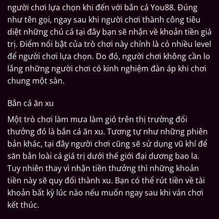
người chơi lựa chọn khi đến với bắn cá You88. Đúng
như tên gọi, ngay sau khi người chơi thành công tiêu
diệt những chú cá tại đây bạn sẽ nhận về khoản tiền giá
trị. Điểm nổi bật của trò chơi này chính là có nhiều level
để người chơi lựa chọn. Do đó, người chơi không cần lo
lắng những người chơi có kinh nghiệm đàn áp khi chơi
chung một sàn.
Bắn cá ăn xu
Một trò chơi làm mưa làm gió trên thị trường đổi
thưởng đó là bắn cá ăn xu. Tương tự như những phiên
bản khác, tại đây người chơi cũng sẽ sử dụng vũ khí để
săn bắn loài cá giá trị dưới thế giới đại dương bao la.
Tuy nhiên thay vì nhận tiền thưởng thì những khoản
tiền này sẽ quy đổi thành xu. Bạn có thể rút tiền về tài
khoản bất kỳ lúc nào nếu muốn ngay sau khi ván chơi
kết thúc.