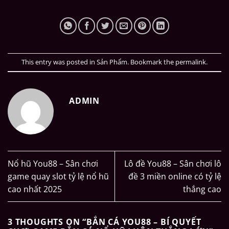
This entry was posted in
Sản Phẩm
. Bookmark the
permalink
.
ADMIN
Nổ hũ You88 – Sân chơi
Lô đề You88 – Sân chơi lô
game quay slot tỷ lệ nổ hũ
đề 3 miền online có tỷ lệ
cao nhất 2025
thắng cao
3 THOUGHTS ON “
BẮN CÁ YOU88 – BÍ QUYẾT