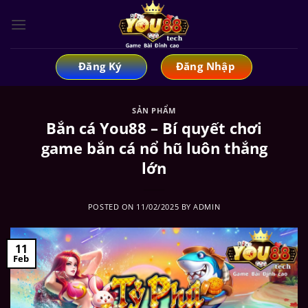
Skip
to
content
Đăng Ký
Đăng Nhập
SẢN PHẨM
Bắn cá You88 – Bí quyết chơi
game bắn cá nổ hũ luôn thắng
lớn
POSTED ON
11/02/2025
BY
ADMIN
11
Feb