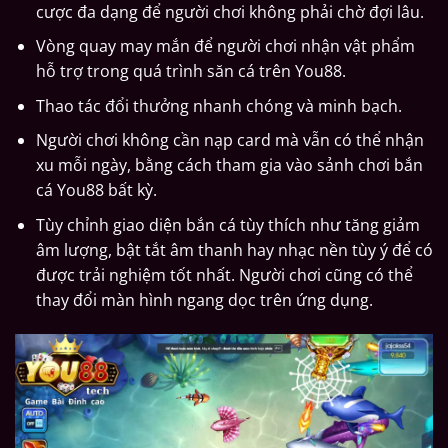
cược đa dạng để người chơi không phải chờ đợi lâu.
Vòng quay may mắn để người chơi nhận vật phẩm
hỗ trợ trong quá trình săn cá trên You88.
Thao tác đổi thưởng nhanh chóng và minh bạch.
Người chơi không cần nạp card mà vẫn có thể nhận
xu mỗi ngày, bằng cách tham gia vào sảnh chơi bắn
cá You88 bất kỳ.
Tùy chỉnh giao diện bắn cá tùy thích như tăng giảm
âm lượng, bật tắt âm thanh hay nhạc nền tùy ý để có
được trải nghiệm tốt nhất. Người chơi cũng có thể
thay đổi màn hình ngang dọc trên ứng dụng.