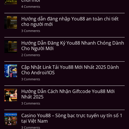
chơi mới
You88
nhanh
4 Comments
on
chóng,
Hướng
an
dẫn
toàn
Hướng dẫn đăng nhập You88 an toàn chi tiết
nạp
bảo
tiền
cho người mới
mật
You88
thông
chi
3 Comments
on
tin
tiết
Hướng
cho
dẫn
người
Hướng Dẫn Đăng Ký You88 Nhanh Chóng Dành
đăng
chơi
nhập
Cho Người Mới
mới
You88
an
2 Comments
on
toàn
Hướng
chi
Dẫn
tiết
Cập Nhật Link Tải You88 Mới Nhất 2025 Dành
Đăng
cho
Ký
Cho Androi/IOS
người
You88
mới
Nhanh
3 Comments
on
Chóng
Cập
Dành
Nhật
Cho
Hướng Dẫn Cách Nhận Giftcode You88 Mới
Link
Người
Tải
Nhất 2025
Mới
You88
Mới
3 Comments
on
Nhất
Hướng
2025
Dẫn
Dành
Casino You88 – Sòng bạc trực tuyến uy tín số 1
Cách
Cho
Nhận
tại Việt Nam
Androi/IOS
Giftcode
You88
3 Comments
on